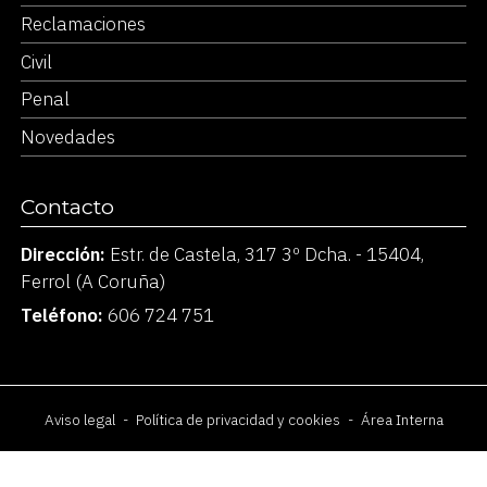
Reclamaciones
Civil
Penal
Novedades
Contacto
Dirección:
Estr. de Castela, 317 3º Dcha. - 15404,
Ferrol (A Coruña)
Teléfono:
606 724 751
Aviso legal
-
Política de privacidad y cookies
-
Área Interna
© PÁXINAS GALEGAS