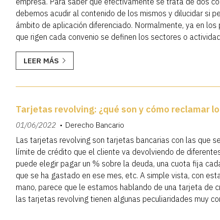
empresa. Para saber que efectivamente se trata de dos con
debemos acudir al contenido de los mismos y dilucidar si p
ámbito de aplicación diferenciado. Normalmente, ya en los 
que rigen cada convenio se definen los sectores o activida
según las partes que los han negociado. Desde José Ramón
LEER MÁS
Tarjetas revolving: ¿qué son y cómo reclamar l
01/06/2022
Derecho Bancario
Las tarjetas revolving son tarjetas bancarias con las que s
límite de crédito que el cliente va devolviendo de diferent
puede elegir pagar un % sobre la deuda, una cuota fija cada
que se ha gastado en ese mes, etc. A simple vista, con esta
mano, parece que le estamos hablando de una tarjeta de cr
las tarjetas revolving tienen algunas peculiaridades muy co
noticia en más de una ocasión por motivos ...