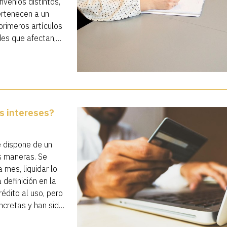
venios distintos,
ertenecen a un
primeros artículos
des que afectan,
 Lóp...
os intereses?
e dispone de un
es maneras. Se
 mes, liquidar lo
 definición en la
édito al uso, pero
ncretas y han sido