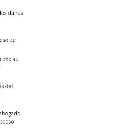
 los daños
ceso de
oficial.
l
és del
s
n abogado
roceso