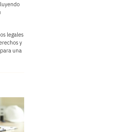
cluyendo
u
zos legales
erechos y
 para una