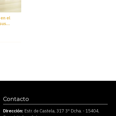
 en el
sus
Contacto
Dirección:
Estr. de Castela, 317 3º Dcha. - 15404,